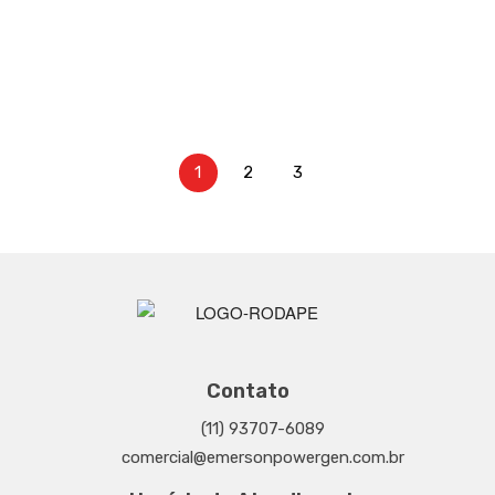
operacional
07/01/2026
Saiba mais
1
2
3
Contato
(11) 93707-6089
comercial@emersonpowergen.com.br