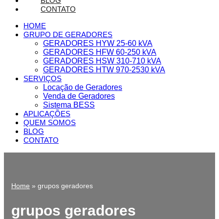
BLOG
CONTATO
HOME
GRUPO DE GERADORES
GERADORES HYW 25-60 kVA
GERADORES HFW 60-250 kVA
GERADORES HSW 310-710 kVA
GERADORES HTW 970-2530 kVA
SERVIÇOS
Locação de Geradores
Venda de Geradores
Sistema BESS
APLICAÇÕES
QUEM SOMOS
BLOG
CONTATO
Home
»
grupos geradores
grupos geradores