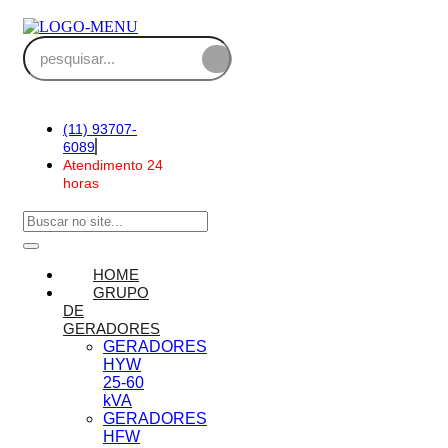
(11) 93707-
6089
Atendimento 24
horas
HOME
GRUPO
DE
GERADORES
GERADORES
HYW
25-60
kVA
GERADORES
HFW