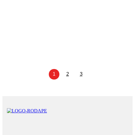
Manutenção de geradores de energia:
desempenho, segurança e continuidade
operacional
07/01/2026
Saiba mais
1
2
3