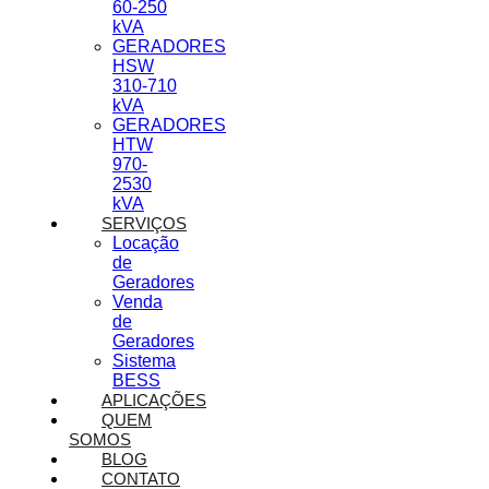
60-250
kVA
GERADORES
HSW
310-710
kVA
GERADORES
HTW
970-
2530
kVA
SERVIÇOS
Locação
de
Geradores
Venda
de
Geradores
Sistema
BESS
APLICAÇÕES
QUEM
SOMOS
BLOG
CONTATO