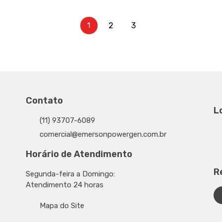
2
3
1
Contato
L
(11) 93707-6089
comercial@emersonpowergen.com.br
Horário de Atendimento
R
Segunda-feira a Domingo:
Atendimento 24 horas
Mapa do Site