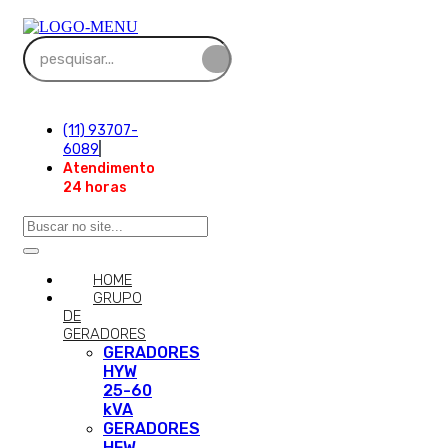
(11) 93707-
6089
Atendimento
24 horas
HOME
GRUPO
DE
GERADORES
GERADORES
HYW
25-60
kVA
GERADORES
HFW