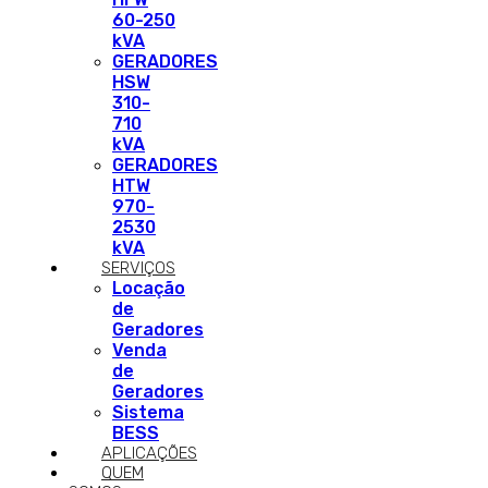
60-250
kVA
GERADORES
HSW
310-
710
kVA
GERADORES
HTW
970-
2530
kVA
SERVIÇOS
Locação
de
Geradores
Venda
de
Geradores
Sistema
BESS
APLICAÇÕES
QUEM