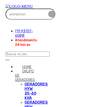
(11) 93707-
6089
Atendimento
24 horas
HOME
GRUPO
DE
GERADORES
GERADORES
HYW
25-60
kVA
GERADORES
HFW