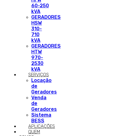
60-250
kVA
GERADORES
HSW
310-
710
kVA
GERADORES
HTW
970-
2530
kVA
SERVIÇOS
Locação
de
Geradores
Venda
de
Geradores
Sistema
BESS
APLICAÇÕES
QUEM