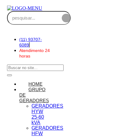
(11) 93707-
6089
Atendimento 24
horas
HOME
GRUPO
DE
GERADORES
GERADORES
HYW
25-60
kVA
GERADORES
HFW