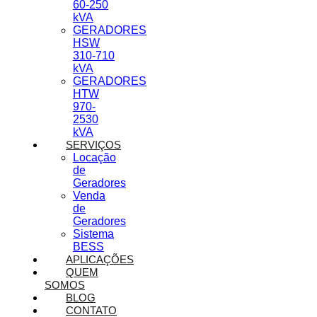
60-250
kVA
GERADORES
HSW
310-710
kVA
GERADORES
HTW
970-
2530
kVA
SERVIÇOS
Locação
de
Geradores
Venda
de
Geradores
Sistema
BESS
APLICAÇÕES
QUEM
SOMOS
BLOG
CONTATO