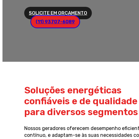
SOLICITE EM ORÇAMENTO
(11) 93707-6089
Soluções energéticas
confiáveis e de qualidade
para diversos segmentos
Nossos geradores oferecem desempenho eficient
contínuo, e adaptam-se às suas necessidades c