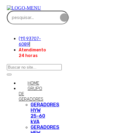
(11) 93707-
6089
Atendimento
24 horas
HOME
GRUPO
DE
GERADORES
GERADORES
HYW
25-60
kVA
GERADORES
HFW