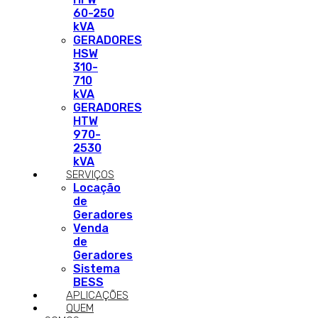
60-250
kVA
GERADORES
HSW
310-
710
kVA
GERADORES
HTW
970-
2530
kVA
SERVIÇOS
Locação
de
Geradores
Venda
de
Geradores
Sistema
BESS
APLICAÇÕES
QUEM